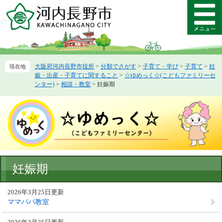
ペ
メ
ー
ニ
メ
ジ
ュ
ニ
の
ー
ュ
先
を
ー
頭
飛
大阪府河内長野市役所
>
分類でさがす
>
子育て・学び
>
子育て
>
妊
で
ば
娠・出産・子育てに関すること
>
☆ゆめっく☆(こどもファミリーセ
す。
し
ンター)
>
相談・教室
>
妊娠期
て
本
文
へ
本
妊娠期
文
2026年3月25日更新
ママパパ教室