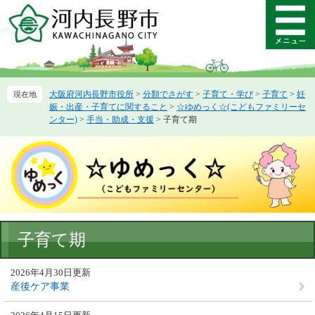
ペ
メ
ー
ニ
メ
ジ
ュ
ニ
の
ー
ュ
先
を
ー
頭
飛
大阪府河内長野市役所
>
分類でさがす
>
子育て・学び
>
子育て
>
妊
で
ば
娠・出産・子育てに関すること
>
☆ゆめっく☆(こどもファミリーセ
す。
し
ンター)
>
手当・助成・支援
>
子育て期
て
本
文
へ
本
子育て期
文
2026年4月30日更新
産後ケア事業