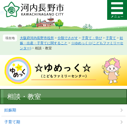
ペ
メ
ー
ニ
メ
ジ
ュ
ニ
の
ー
ュ
先
を
ー
頭
飛
大阪府河内長野市役所
>
分類でさがす
>
子育て・学び
>
子育て
>
妊
で
ば
娠・出産・子育てに関すること
>
☆ゆめっく☆(こどもファミリーセ
す。
し
ンター)
>
相談・教室
て
本
文
へ
本
相談・教室
文
妊娠期
子育て期