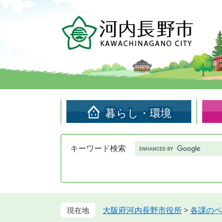
ペ
メ
ー
ニ
ジ
ュ
の
ー
先
を
頭
飛
で
ば
す。
し
て
暮らし・環境
本
文
へ
Google
キーワード検索
カ
ス
タ
ム
検
索
大阪府河内長野市役所
>
各課のペ