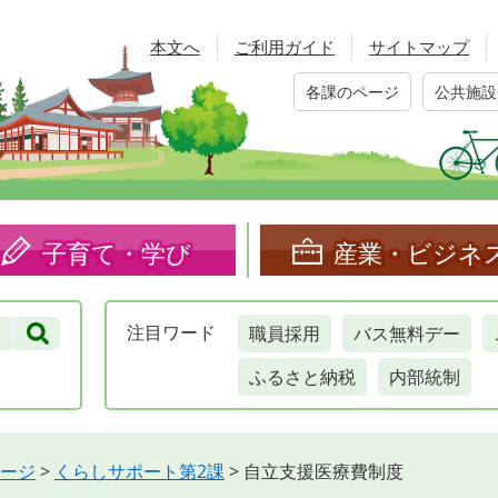
本文へ
ご利用ガイド
サイトマップ
各課のページ
公共施設
子育て・学び
産業・ビジネ
職員採用
バス無料デー
注目
ワード
ふるさと納税
内部統制
ージ
>
くらしサポート第2課
>
自立支援医療費制度