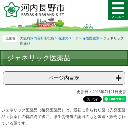
ペ
メ
ー
ニ
メ
ジ
ュ
ニ
の
ー
ュ
先
を
ー
頭
飛
大阪府河内長野市役所
>
各課のページ
>
保険医療課
>
ジェネリック
で
ば
医薬品
す。
し
て
本
ジェネリック医薬品
本
文
文
へ
ページ内目次
更新日：2026年7月21日更新
ジェネリック医薬品（後発医薬品）は、最初に作られた薬（先発医薬
品：新薬）の特許終了後に、厚生労働省の認可のもと製造・販売され
ている薬です。