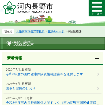
ペ
メ
ー
ニ
メ
ジ
ュ
ニ
の
ー
ュ
先
を
ー
頭
飛
大阪府河内長野市役所
>
各課のページ
>
保険医療課
で
ば
す。
し
本
て
保険医療課
文
本
文
へ
新着情報
2026年7月1日更新
令和8年度の国民健康保険資格確認書等を送付します
2026年6月1日更新
国保と健康のしおり
2026年5月28日更新
令和8年度河内長野市国保人間ドック（河内長野市国民健康保