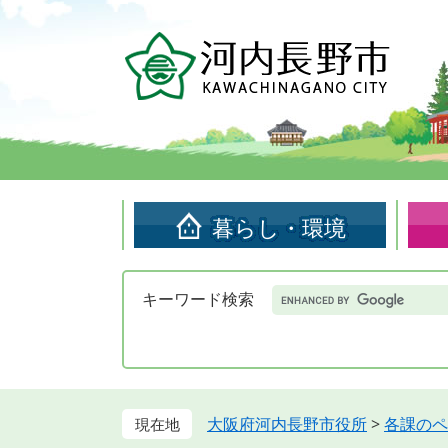
ペ
メ
ー
ニ
ジ
ュ
の
ー
先
を
頭
飛
で
ば
す。
し
て
暮らし・環境
本
文
へ
Google
キーワード検索
カ
ス
タ
ム
検
索
大阪府河内長野市役所
>
各課のペ