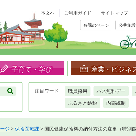
本文へ
ご利用ガイド
サイトマップ
各課のページ
公共施設
子育て・学び
産業・ビジネ
職員採用
バス無料デー
注目
ワード
ふるさと納税
内部統制
ージ
>
保険医療課
>
国民健康保険料の納付方法の変更（特別