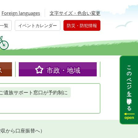
Foreign languages
文字サイズ・色合い変更
一覧
イベントカレンダー
防災・防犯情報
このページを一時保存する
ス
市政・地域
ご遺族サポート窓口が予約制に
徴収から口座振替へ）