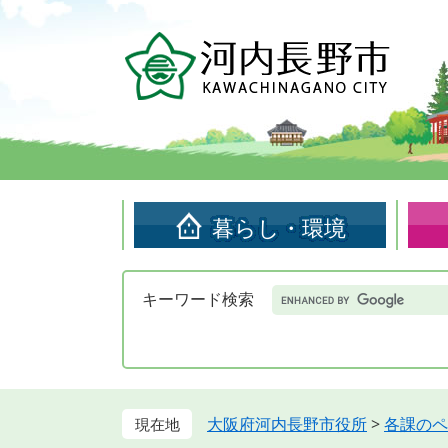
ペ
メ
ー
ニ
ジ
ュ
の
ー
先
を
頭
飛
で
ば
す。
し
て
暮らし・環境
本
文
へ
Google
キーワード検索
カ
ス
タ
ム
検
索
大阪府河内長野市役所
>
各課のペ