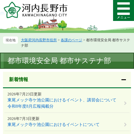
ペ
メ
ー
ニ
メ
ジ
ュ
ニ
の
ー
ュ
先
を
ー
頭
飛
大阪府河内長野市役所
>
各課のページ
>
都市環境安全局 都市サステ
で
ば
ナ部
す。
し
て
本
都市環境安全局 都市サステナ部
本
文
文
へ
新着情報
2026年7月23日更新
東尾メック寺ケ池公園におけるイベント、講習会について
令和8年度8月広報掲載分
2026年7月3日更新
東尾メック寺ケ池公園におけるイベントについて