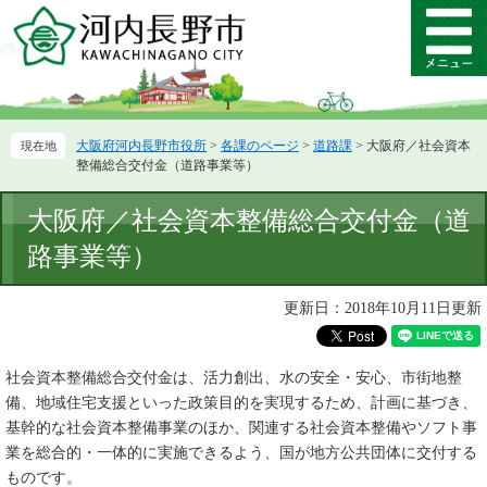
ペ
メ
ー
ニ
メ
ジ
ュ
ニ
の
ー
ュ
先
を
ー
頭
飛
大阪府河内長野市役所
>
各課のページ
>
道路課
>
大阪府／社会資本
で
ば
整備総合交付金（道路事業等）
す。
し
て
本
大阪府／社会資本整備総合交付金（道
本
文
文
路事業等）
へ
更新日：2018年10月11日更新
社会資本整備総合交付金は、活力創出、水の安全・安心、市街地整
備、地域住宅支援といった政策目的を実現するため、計画に基づき、
基幹的な社会資本整備事業のほか、関連する社会資本整備やソフト事
業を総合的・一体的に実施できるよう、国が地方公共団体に交付する
ものです。