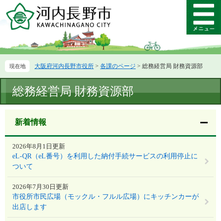
ペ
メ
ー
ニ
メ
ジ
ュ
ニ
の
ー
ュ
先
を
ー
頭
飛
大阪府河内長野市役所
>
各課のページ
>
総務経営局 財務資源部
で
ば
す。
し
本
て
総務経営局 財務資源部
文
本
文
へ
新着情報
2026年8月1日更新
eL-QR（eL番号）を利用した納付手続サービスの利用停止に
ついて
2026年7月30日更新
市役所市民広場（モックル・フルル広場）にキッチンカーが
出店します