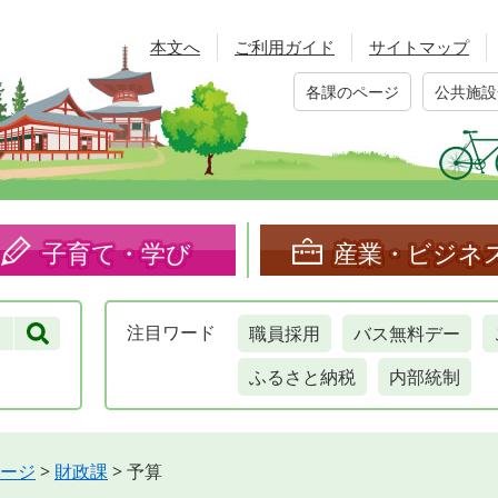
本文へ
ご利用ガイド
サイトマップ
各課のページ
公共施設
子育て・学び
産業・ビジネ
職員採用
バス無料デー
注目
ワード
ふるさと納税
内部統制
ージ
>
財政課
>
予算