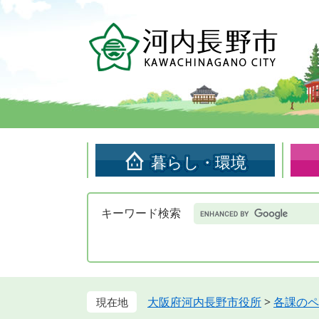
ペ
メ
ー
ニ
ジ
ュ
の
ー
先
を
頭
飛
で
ば
す。
し
て
暮らし・環境
本
文
へ
Google
キーワード検索
カ
ス
タ
ム
検
索
大阪府河内長野市役所
>
各課のペ