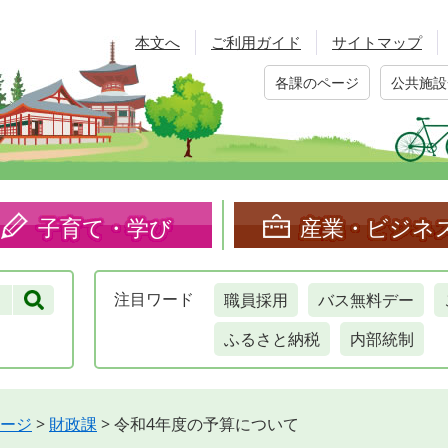
本文へ
ご利用ガイド
サイトマップ
各課のページ
公共施設
子育て・学び
産業・ビジネ
職員採用
バス無料デー
注目
ワード
ふるさと納税
内部統制
ージ
>
財政課
>
令和4年度の予算について