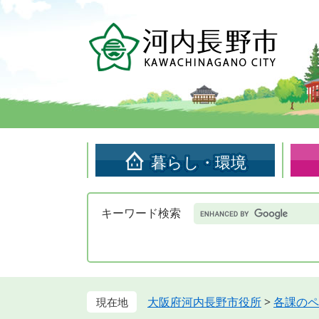
ペ
メ
ー
ニ
ジ
ュ
の
ー
先
を
頭
飛
で
ば
す。
し
て
暮らし・環境
本
文
へ
Google
キーワード検索
カ
ス
タ
ム
検
索
大阪府河内長野市役所
>
各課のペ