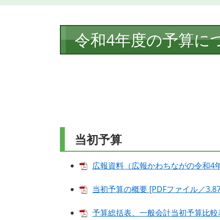
本
令和4年度の予算に
文
当初予算
広報資料（広報かわちながの令和4年5月
当初予算の概要 [PDFファイル／3.87
予算総括表、一般会計当初予算比較表、