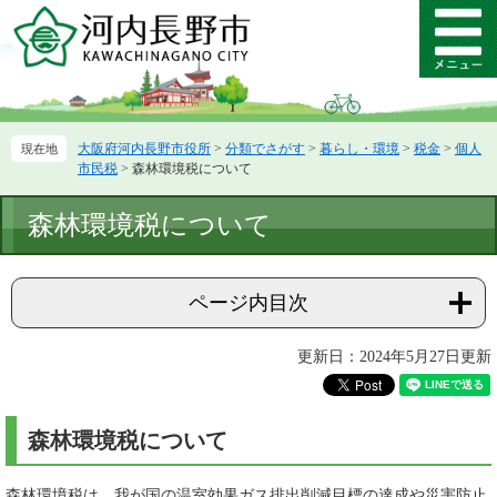
ペ
メ
ー
ニ
メ
ジ
ュ
ニ
の
ー
ュ
先
を
ー
頭
飛
大阪府河内長野市役所
>
分類でさがす
>
暮らし・環境
>
税金
>
個人
で
ば
市民税
>
森林環境税について
す。
し
て
本
森林環境税について
本
文
文
へ
ページ内目次
更新日：2024年5月27日更新
森林環境税について
森林環境税は、我が国の温室効果ガス排出削減目標の達成や災害防止