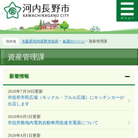
ペ
メ
ー
ニ
メ
ジ
ュ
ニ
の
ー
ュ
先
を
ー
頭
飛
大阪府河内長野市役所
>
各課のページ
>
資産管理課
で
ば
す。
し
本
て
資産管理課
文
本
文
へ
新着情報
2026年7月30日更新
市役所市民広場（モックル・フルル広場）にキッチンカーが
出店します
2026年6月5日更新
市役所敷地内電気自動車用急速充電器について
2026年4月1日更新