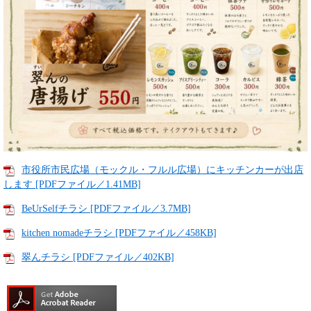
市役所市民広場（モックル・フルル広場）にキッチンカーが出店
します [PDFファイル／1.41MB]
BeUrSelfチラシ [PDFファイル／3.7MB]
kitchen nomadeチラシ [PDFファイル／458KB]
翠んチラシ [PDFファイル／402KB]