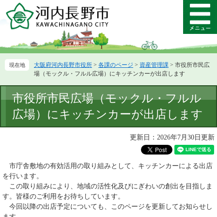
ペ
メ
ー
ニ
メ
ジ
ュ
ニ
の
ー
ュ
先
を
ー
頭
飛
大阪府河内長野市役所
>
各課のページ
>
資産管理課
>
市役所市民広
で
ば
場（モックル・フルル広場）にキッチンカーが出店します
す。
し
て
本
市役所市民広場（モックル・フルル
本
文
文
広場）にキッチンカーが出店します
へ
更新日：2026年7月30日更新
市庁舎敷地の有効活用の取り組みとして、キッチンカーによる出店
を行います。
この取り組みにより、地域の活性化及びにぎわいの創出を目指しま
す。皆様のご利用をお待ちしています。
今回以降の出店予定についても、このページを更新してお知らせし
ます。