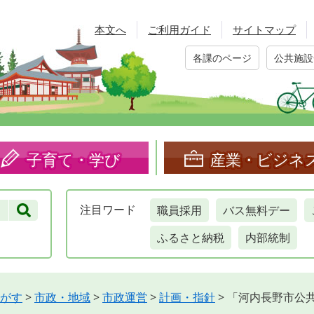
本文へ
ご利用ガイド
サイトマップ
各課のページ
公共施設
子育て・学び
産業・ビジネ
職員採用
バス無料デー
注目
ワード
ふるさと納税
内部統制
がす
>
市政・地域
>
市政運営
>
計画・指針
>
「河内長野市公