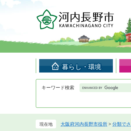
ペ
メ
ー
ニ
ジ
ュ
の
ー
先
を
頭
飛
で
ば
す。
し
て
暮らし・環境
本
文
へ
Google
キーワード検索
カ
ス
タ
ム
検
索
大阪府河内長野市役所
>
分類でさ