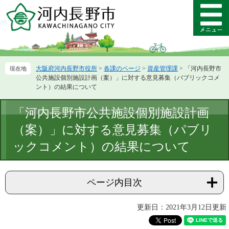
ペ
メ
ー
ニ
メ
ジ
ュ
ニ
の
ー
ュ
先
を
ー
頭
飛
大阪府河内長野市役所
>
各課のページ
>
資産管理課
>
「河内長野市
で
ば
公共施設個別施設計画（案）」に対する意見募集（パブリックコメ
す。
し
ント）の結果について
て
本
本
「河内長野市公共施設個別施設計画
文
文
へ
（案）」に対する意見募集（パブリ
ックコメント）の結果について
ページ内目次
更新日：2021年3月12日更新