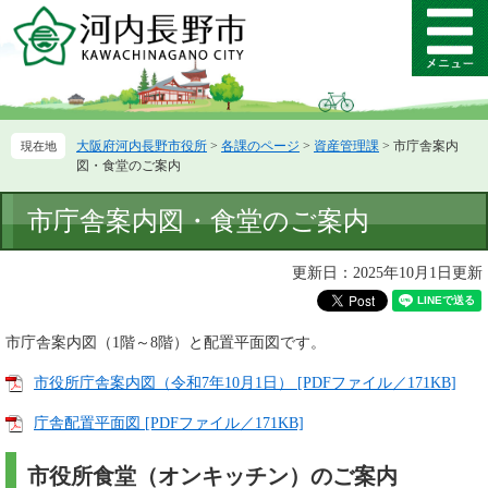
ペ
メ
ー
ニ
メ
ジ
ュ
ニ
の
ー
ュ
先
を
ー
頭
飛
大阪府河内長野市役所
>
各課のページ
>
資産管理課
>
市庁舎案内
で
ば
図・食堂のご案内
す。
し
て
本
市庁舎案内図・食堂のご案内
本
文
文
へ
更新日：2025年10月1日更新
市庁舎案内図（1階～8階）と配置平面図です。
市役所庁舎案内図（令和7年10月1日） [PDFファイル／171KB]
庁舎配置平面図 [PDFファイル／171KB]
市役所食堂（オンキッチン）のご案内