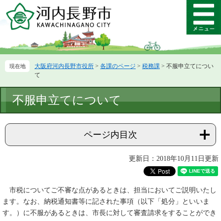
ペ
メ
ー
ニ
メ
ジ
ュ
ニ
の
ー
ュ
先
を
ー
頭
飛
大阪府河内長野市役所
>
各課のページ
>
税務課
>
不服申立てについ
で
ば
て
す。
し
て
本
不服申立てについて
本
文
文
へ
ページ内目次
更新日：2018年10月11日更新
市税についてご不審な点があるときは、担当においてご説明いたし
ます。なお、納税通知書等に記された事項（以下「処分」といいま
す。）に不服があるときは、市長に対して審査請求をすることができ