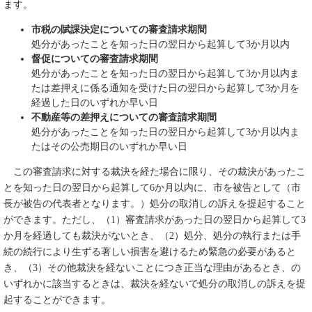
ます。
市税の賦課決定についての審査請求期間
処分があったことを知った日の翌日から起算して3か月以内
督促についての審査請求期間
処分があったことを知った日の翌日から起算して3か月以内ま
たは差押えに係る通知を受けた日の翌日から起算して3か月を
経過した日のいずれか早い日
不動産等の差押えについての審査請求期間
処分があったことを知った日の翌日から起算して3か月以内ま
たはその公売期日のいずれか早い日
この審査請求に対する裁決を経た場合に限り、その裁決があったこ
とを知った日の翌日から起算して6か月以内に、市を被告として（市
長が被告の代表者となります。）処分の取消しの訴えを提起すること
ができます。ただし、（1）審査請求があった日の翌日から起算して3
か月を経過しても裁決がないとき、（2）処分、処分の執行または手
続の続行により生ずる著しい損害を避けるため緊急の必要があると
き、（3）その他裁決を経ないことにつき正当な理由があるとき、の
いずれかに該当するときは、裁決を経ないで処分の取消しの訴えを提
起することができます。