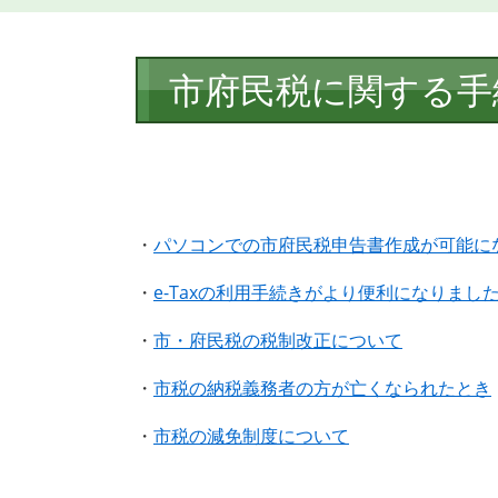
本
市府民税に関する手
文
・
パソコンでの市府民税申告書作成が可能に
・
e-Taxの利用手続きがより便利になりまし
・
市・府民税の税制改正について
・
市税の納税義務者の方が亡くなられたとき
・
市税の減免制度について