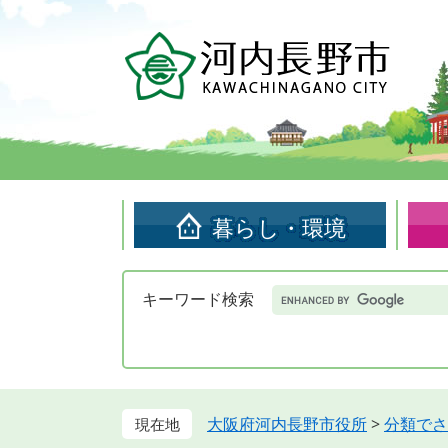
ペ
メ
ー
ニ
ジ
ュ
の
ー
先
を
頭
飛
で
ば
す。
し
て
暮らし・環境
本
文
へ
Google
キーワード検索
カ
ス
タ
ム
検
索
大阪府河内長野市役所
>
分類でさ