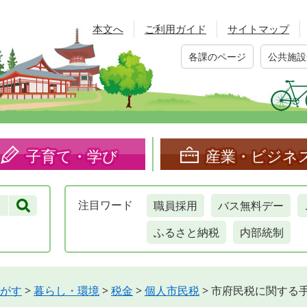
本文へ
ご利用ガイド
サイトマップ
各課のページ
公共施設
子育て・学び
産業・ビジネ
職員採用
バス無料デー
注目
ワード
ふるさと納税
内部統制
がす
>
暮らし・環境
>
税金
>
個人市民税
>
市府民税に関する