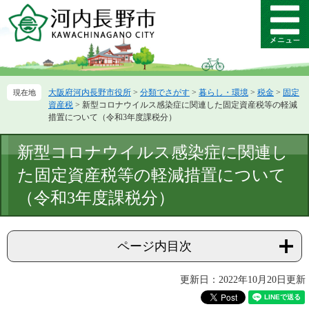
ペ
メ
ー
ニ
メ
ジ
ュ
ニ
の
ー
ュ
先
を
ー
頭
飛
大阪府河内長野市役所
>
分類でさがす
>
暮らし・環境
>
税金
>
固定
で
ば
資産税
>
新型コロナウイルス感染症に関連した固定資産税等の軽減
す。
し
措置について（令和3年度課税分）
て
本
本
新型コロナウイルス感染症に関連し
文
文
へ
た固定資産税等の軽減措置について
（令和3年度課税分）
ページ内目次
更新日：2022年10月20日更新