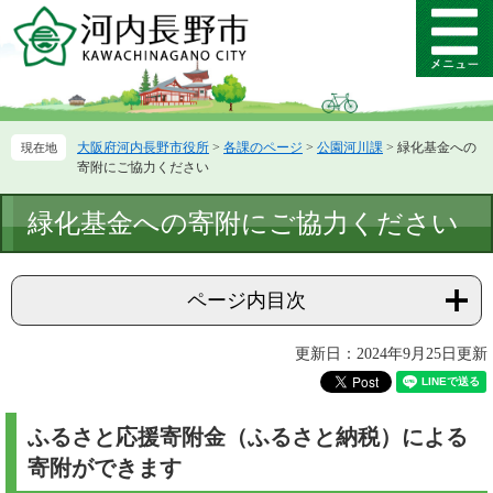
ペ
メ
ー
ニ
メ
ジ
ュ
ニ
の
ー
ュ
先
を
ー
頭
飛
大阪府河内長野市役所
>
各課のページ
>
公園河川課
>
緑化基金への
で
ば
寄附にご協力ください
す。
し
て
本
緑化基金への寄附にご協力ください
本
文
文
へ
ページ内目次
更新日：2024年9月25日更新
ふるさと応援寄附金（ふるさと納税）による
寄附ができます