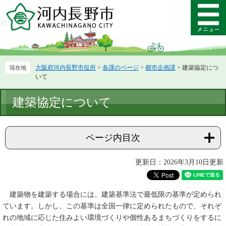
ペ
メ
ー
ニ
メ
ジ
ュ
ニ
の
ー
ュ
先
を
ー
頭
飛
大阪府河内長野市役所
>
各課のページ
>
都市企画課
>
建築協定につ
で
ば
いて
す。
し
て
本
建築協定について
本
文
文
へ
ページ内目次
更新日：2026年3月10日更新
建築物を建築する場合には、建築基準法で最低限の基準が定められ
ています。しかし、この基準は全国一律に定められたもので、それぞ
れの地域に応じた住みよい環境づくりや個性あるまちづくりをするに