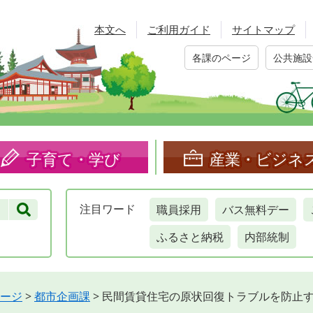
本文へ
ご利用ガイド
サイトマップ
各課のページ
公共施設
子育て・学び
産業・ビジネ
職員採用
バス無料デー
注目
ワード
ふるさと納税
内部統制
ージ
>
都市企画課
>
民間賃貸住宅の原状回復トラブルを防止