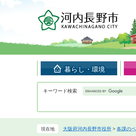
ペ
メ
ー
ニ
ジ
ュ
の
ー
先
を
頭
飛
で
ば
す。
し
て
暮らし・環境
本
文
へ
Google
キーワード検索
カ
ス
タ
ム
検
索
大阪府河内長野市役所
>
各課のペ