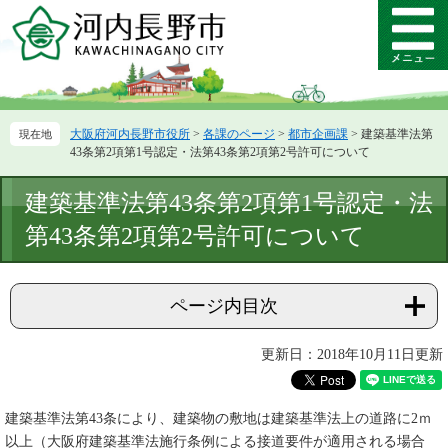
ペ
メ
ー
ニ
メ
ジ
ュ
ニ
の
ー
ュ
先
を
ー
頭
飛
大阪府河内長野市役所
>
各課のページ
>
都市企画課
>
建築基準法第
で
ば
43条第2項第1号認定・法第43条第2項第2号許可について
す。
し
て
本
建築基準法第43条第2項第1号認定・法
本
文
文
第43条第2項第2号許可について
へ
ページ内目次
更新日：2018年10月11日更新
建築基準法第43条により、建築物の敷地は建築基準法上の道路に2ｍ
以上（大阪府建築基準法施行条例による接道要件が適用される場合