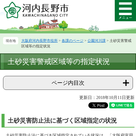
ペ
メ
ー
ニ
メ
ジ
ュ
ニ
の
ー
ュ
先
を
ー
頭
飛
大阪府河内長野市役所
>
各課のページ
>
公園河川課
>
土砂災害警戒
で
ば
区域等の指定状況
す。
し
て
本
土砂災害警戒区域等の指定状況
本
文
文
へ
ページ内目次
更新日：2018年10月11日更新
土砂災害防止法に基づく区域指定の状況
土砂災害防止法に基づき区域指定されている状況は、「大阪府富田