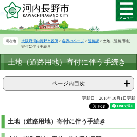
ペ
メ
ー
ニ
メ
ジ
ュ
ニ
の
ー
ュ
先
を
ー
頭
飛
大阪府河内長野市役所
>
各課のページ
>
道路課
>
土地（道路用地）
で
ば
寄付に伴う手続き
す。
し
て
本
土地（道路用地）寄付に伴う手続き
本
文
文
へ
ページ内目次
更新日：2018年10月1日更新
土地（道路用地）寄付に伴う手続き