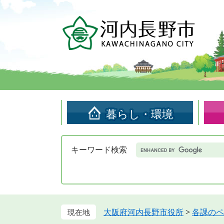
ペ
メ
ー
ニ
ジ
ュ
の
ー
先
を
頭
飛
で
ば
す。
し
て
暮らし・環境
本
文
へ
Google
キーワード検索
カ
ス
タ
ム
検
索
大阪府河内長野市役所
>
各課のペ