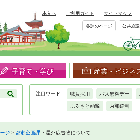
本文へ
ご利用ガイド
サイトマップ
各課のページ
公共施設
子育て・学び
産業・ビジネ
職員採用
バス無料デー
注目
ワード
ふるさと納税
内部統制
ージ
>
都市企画課
>
屋外広告物について