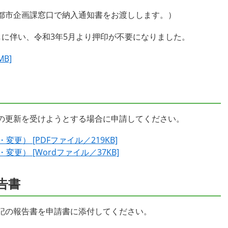
都市企画課窓口で納入通知書をお渡しします。）
に伴い、令和3年5月より押印が不要になりました。
B]
の更新を受けようとする場合に申請してください。
） [PDFファイル／219KB]
更） [Wordファイル／37KB]
告書
記の報告書を申請書に添付してください。