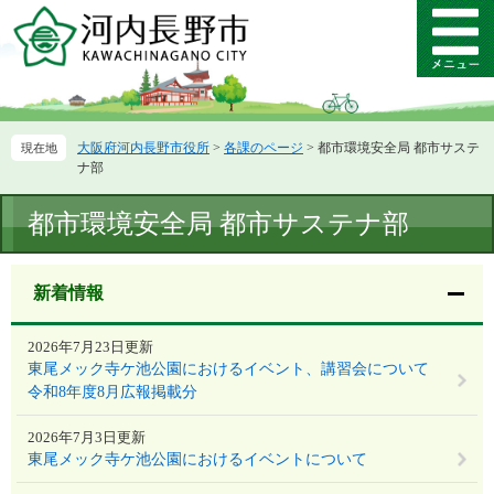
ペ
メ
ー
ニ
メ
ジ
ュ
ニ
の
ー
ュ
先
を
ー
頭
飛
大阪府河内長野市役所
>
各課のページ
>
都市環境安全局 都市サステ
で
ば
ナ部
す。
し
て
本
都市環境安全局 都市サステナ部
本
文
文
へ
新着情報
2026年7月23日更新
東尾メック寺ケ池公園におけるイベント、講習会について
令和8年度8月広報掲載分
2026年7月3日更新
東尾メック寺ケ池公園におけるイベントについて