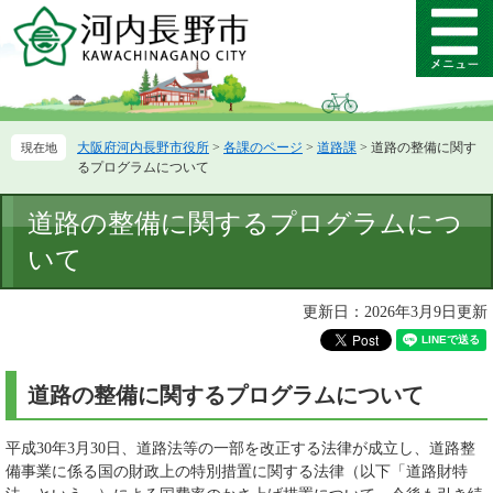
ペ
メ
ー
ニ
メ
ジ
ュ
ニ
の
ー
ュ
先
を
ー
頭
飛
大阪府河内長野市役所
>
各課のページ
>
道路課
>
道路の整備に関す
で
ば
るプログラムについて
す。
し
て
本
道路の整備に関するプログラムにつ
本
文
文
いて
へ
更新日：2026年3月9日更新
道路の整備に関するプログラムについて
平成30年3月30日、道路法等の一部を改正する法律が成立し、道路整
備事業に係る国の財政上の特別措置に関する法律（以下「道路財特