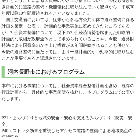
法」という。）による国費率のかさ上げ措置について、今後も引き続
き計画的に道路の整備・機能強化に取り組んでいく観点から、平成30
年度以降10年間継続されることとなりました。
国土交通省においては、従来から各地方公共団体で道路整備に係る
計画を策定・公表し、計画的な事業実施に努めてきたところである
が、社会資本整備について、現下の社会経済情勢を踏まえた戦略的・
計画的な取組が政府全体として求められていることや、今般、道路財
特法による国費率のかさ上げ措置が10年間継続されることも併せて、
今後の道路整備に当たっては、より一層計画的かつ効率的に取り組む
ことが重要であると認識されています。
河内長野市におけるプログラム
本市における事業については、社会資本総合整備計画を含め、既存の
行政計画から、具体的な事業箇所を抜粋し、本プログラムにて公表い
たします。
P21：まちづくりと地域の安全・安心を支えるみちづくり（防災・安
全）
P40：ストック効果を重視したアクセス道路の整備による地域拠点の