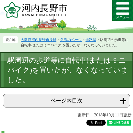
ペ
メ
ー
ニ
メ
ジ
ュ
ニ
の
ー
ュ
先
を
ー
頭
飛
大阪府河内長野市役所
>
各課のページ
>
道路課
>
駅周辺の歩道等に
で
ば
自転車(またはミニバイク)を置いたが、なくなっていました。
す。
し
て
本
駅周辺の歩道等に自転車(またはミニ
本
文
文
バイク)を置いたが、なくなっていま
へ
した。
ページ内目次
更新日：2018年10月11日更新