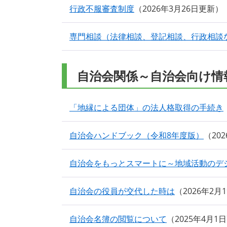
行政不服審査制度
2026年3月26日更新
専門相談（法律相談、登記相談、行政相談
自治会関係～自治会向け情
「地縁による団体」の法人格取得の手続き
自治会ハンドブック（令和8年度版）
20
自治会をもっとスマートに～地域活動のデ
自治会の役員が交代した時は
2026年2月
自治会名簿の閲覧について
2025年4月1