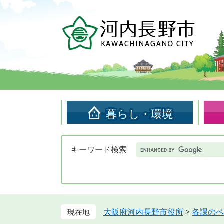
ペ
メ
ー
ニ
ジ
ュ
の
ー
先
を
頭
飛
で
ば
す。
し
て
暮らし・環境
本
文
へ
Google
キーワード検索
カ
ス
タ
ム
検
索
大阪府河内長野市役所
>
各課のペ