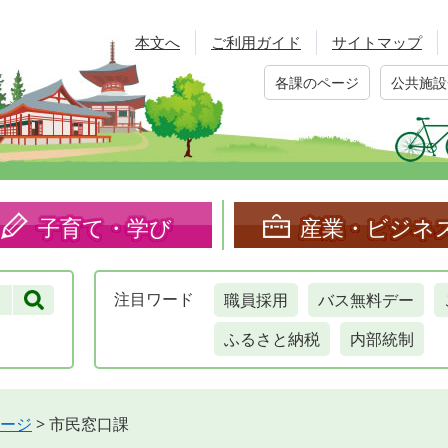
本文へ
ご利用ガイド
サイトマップ
各課のページ
公共施設
子育て・学び
産業・ビジネ
職員採用
バス無料デー
注目
ワード
ふるさと納税
内部統制
ージ
>
市民窓口課