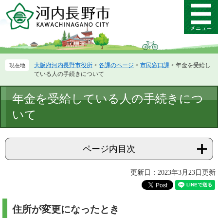
ペ
メ
ー
ニ
メ
ジ
ュ
ニ
の
ー
ュ
先
を
ー
頭
飛
大阪府河内長野市役所
>
各課のページ
>
市民窓口課
>
年金を受給し
で
ば
ている人の手続きについて
す。
し
て
本
年金を受給している人の手続きにつ
本
文
文
いて
へ
ページ内目次
更新日：2023年3月23日更新
住所が変更になったとき