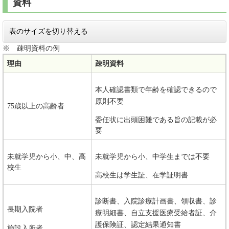
資料
表のサイズを切り替える
※ 疎明資料の例
理由
疎明資料
本人確認書類で年齢を確認できるので
原則不要
75歳以上の高齢者
委任状に出頭困難である旨の記載が必
要
未就学児から小、中、高
未就学児から小、中学生までは不要
校生
高校生は学生証、在学証明書
診断書、入院診療計画書、領収書、診
長期入院者
療明細書、自立支援医療受給者証、介
護保険証、認定結果通知書
施設入所者