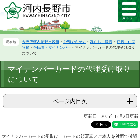
ペ
メ
ー
ニ
メ
ジ
ュ
ニ
の
ー
ュ
先
を
ー
頭
飛
大阪府河内長野市役所
>
分類でさがす
>
暮らし・環境
>
戸籍・住民
で
ば
登録
>
住民票・マイナンバー
>
マイナンバーカードの代理受け取り
す。
し
について
て
本
本
マイナンバーカードの代理受け取り
文
文
へ
について
ページ内目次
更新日：2025年12月2日更新
マイナンバーカードの受取は、カードの顔写真とご本人を対面で確認