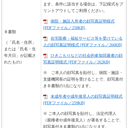
ます。条件に該当する場合は、下記様式をプ
リントアウトしてご利用ください。
病院・施設入所者の顔写真証明様式
[PDFファイル／258KB]
、
Ｂ書類
在宅医療・福祉サービス等を受けている
（「氏名・住所」
人の顔写真証明様式 [PDFファイル／266KB]
または「氏名・生
年月日」が記載さ
ひきこもりなどの社会的参加回避者の顔
れたもの）
写真証明様式 [PDFファイル／262KB]
※ ご本人の顔写真を貼付し、病院・施設・
支援機関長の証明を受けることで、顔写真付
きＢ書類の1点になります。
未成年者や成年後見人の顔写真証明様式
[PDFファイル／259KB]
※ ご本人の顔写真を貼付し、法定代理人
（親権者や成年後見人）が署名することで、
顔写真付きＢ書類の1点になります。