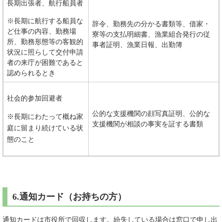
長期出張者、航行船員者
※長期に航行する船員な
辞令、勤務先の分かる書類等、借家・
ど仕事の内容、勤務場
寮等の支払明細書、漁業組合発行の従
所、勤務形態等の客観的
事者証明、漁業日報、出勤簿
状況に照らして交付申請
者の来庁が困難であると
認められるとき
社会的参加回避者
公的な支援機関の顔写真証明、公的な
※長期にわたって概ね家
支援機関が相談の事実を証する書類
庭に留まり続けている状
態のこと
6.通知カード（お持ちの方）
通知カードは市役所で回収します。紛失している場合は窓口で申し出