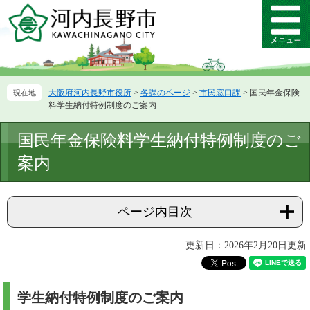
ペ
メ
ー
ニ
メ
ジ
ュ
ニ
の
ー
ュ
先
を
ー
頭
飛
大阪府河内長野市役所
>
各課のページ
>
市民窓口課
>
国民年金保険
で
ば
料学生納付特例制度のご案内
す。
し
て
本
国民年金保険料学生納付特例制度のご
本
文
文
案内
へ
ページ内目次
更新日：2026年2月20日更新
学生納付特例制度のご案内