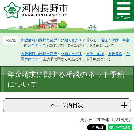
ペ
メ
ー
ニ
メ
ジ
ュ
ニ
の
ー
ュ
先
を
ー
頭
飛
大阪府河内長野市役所
>
分類でさがす
>
暮らし・環境
>
保険・年金
で
ば
>
国民年金
>
年金請求に関する相談のネット予約について
す。
し
て
大阪府河内長野市役所
>
分類でさがす
>
市政・地域
>
市政運営
>
各
課の案内
>
年金請求に関する相談のネット予約について
本
文
本
へ
年金請求に関する相談のネット予約
文
について
ページ内目次
更新日：2025年2月20日更新