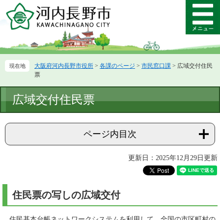
ペ
メ
ー
ニ
メ
ジ
ュ
ニ
の
ー
ュ
先
を
ー
頭
飛
大阪府河内長野市役所
>
各課のページ
>
市民窓口課
>
広域交付住民
で
ば
票
す。
し
て
本
広域交付住民票
本
文
文
へ
ページ内目次
更新日：2025年12月29日更新
住民票の写しの広域交付
住民基本台帳ネットワークシステムを利用して、全国の市区町村の