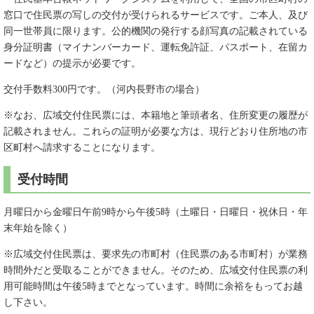
窓口で住民票の写しの交付が受けられるサービスです。ご本人、及び
同一世帯員に限ります。公的機関の発行する顔写真の記載されている
身分証明書（マイナンバーカード、運転免許証、パスポート、在留カ
ードなど）の提示が必要です。
交付手数料300円です。（河内長野市の場合）
※なお、広域交付住民票には、本籍地と筆頭者名、住所変更の履歴が
記載されません。これらの証明が必要な方は、現行どおり住所地の市
区町村へ請求することになります。
受付時間
月曜日から金曜日午前9時から午後5時（土曜日・日曜日・祝休日・年
末年始を除く）
※広域交付住民票は、要求先の市町村（住民票のある市町村）が業務
時間外だと受取ることができません。そのため、広域交付住民票の利
用可能時間は午後5時までとなっています。時間に余裕をもってお越
し下さい。