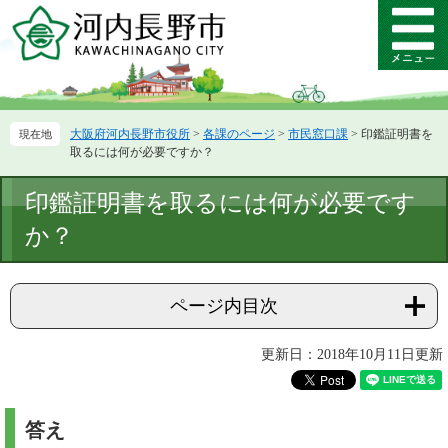
ペ
メ
ー
ニ
メ
ジ
ュ
ニ
の
ー
ュ
先
を
ー
頭
飛
大阪府河内長野市役所
>
各課のページ
>
市民窓口課
>
印鑑証明書を
で
ば
取るには何が必要ですか？
す。
し
て
本
印鑑証明書を取るには何が必要です
本
文
文
か？
へ
ページ内目次
更新日：2018年10月11日更新
答え