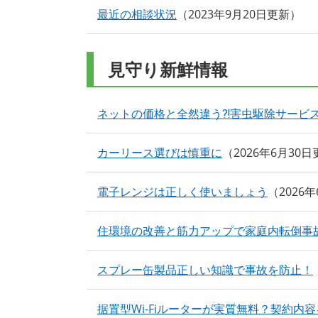
最近の相談状況
2023年9月20日更新
見守り新鮮情報
ネットの価格と全然違う⁈害虫駆除サービ
カーリース選びは慎重に
2026年6月30
電子レンジは正しく使いましょう
2026
住環境の改善と筋力アップで家庭内転倒事
スプレー缶製品正しい知識で事故を防止！
据置型Wi-Fiルーターが実質無料？契約内