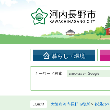
ペ
メ
ー
ニ
ジ
ュ
の
ー
先
を
頭
飛
で
ば
す。
し
て
暮らし・環境
本
文
へ
Google
キーワード検索
カ
ス
タ
ム
検
索
大阪府河内長野市役所
>
各課のペ