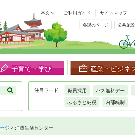
本文へ
ご利用ガイド
サイトマップ
各課のページ
公共施設
子育て・学び
産業・ビジネ
職員採用
バス無料デー
注目
ワード
ふるさと納税
内部統制
ージ
>
消費生活センター