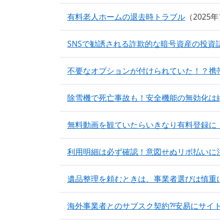
有料老人ホームの退去時トラブル
2025
SNSで勧誘される詐欺的な暗号資産の投資
不要なオプションが付けられていた！？携
除雪機で死亡事故も！安全機能の無効化は
無料動画を観ていたらいきなり有料登録に
利用明細は必ず確認！意図せぬリボ払いに
遺品整理を頼むときは、事業者選びは慎重
海外事業者とのサブスク契約⁈安易にサイ