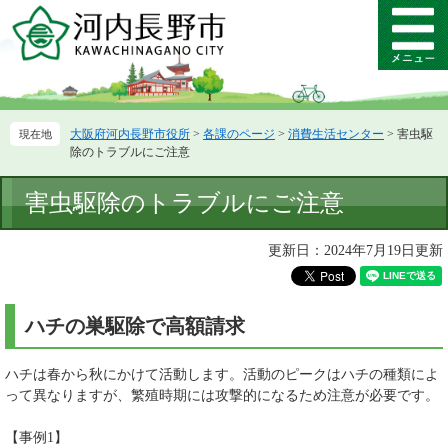
ペ
メ
ー
ニ
メ
ジ
ュ
ニ
の
ー
ュ
先
を
ー
頭
飛
大阪府河内長野市役所
>
各課のページ
>
消費生活センター
>
害虫駆
で
ば
除のトラブルにご注意
す。
し
て
本
害虫駆除のトラブルにご注意
本
文
文
へ
更新日：2024年7月19日更新
ハチの巣駆除で高額請求
ハチは春から秋にかけて活動します。活動のピークはハチの種類によ
って異なりますが、繁殖時期には攻撃的になるため注意が必要です。
【事例1】