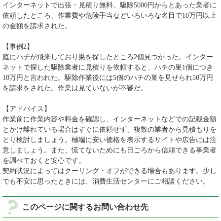
インターネットで出張・見積り無料、駆除5000円からとあった業者に
依頼したところ、作業費や危険手当などいろいろな名目で10万円以上
の金額を請求された。
【事例2】
庭にハチが飛来しており巣を探したところ2個見つかった。インター
ネットで探した駆除業者に見積りを依頼すると、ハチの巣1個につき
10万円と言われた。駆除作業後には5個のハチの巣を見せられ50万円
を請求をされた。作業は見ていないが不審だ。
【アドバイス】
作業前に作業内容や料金を確認し、インターネットなどでの記載金額
とかけ離れている場合はすぐに依頼せず、複数の業者から見積もりを
とり検討しましょう。極端に安い価格を表示するサイトや広告には注
意しましょう。また、慌てないためにも日ごろから信頼できる事業者
を調べておくと安心です。
契約状況によってはクーリング・オフができる場合もあります。少し
でも不安に思ったときには、消費生活センターにご相談ください。
このページに関するお問い合わせ先