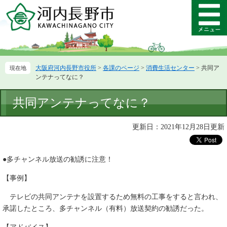
ペ
メ
ー
ニ
メ
ジ
ュ
ニ
の
ー
ュ
先
を
ー
頭
飛
大阪府河内長野市役所
>
各課のページ
>
消費生活センター
>
共同ア
で
ば
ンテナってなに？
す。
し
て
本
共同アンテナってなに？
本
文
文
へ
更新日：2021年12月28日更新
●多チャンネル放送の勧誘に注意！
【事例】
テレビの共同アンテナを設置するため無料の工事をすると言われ、
承諾したところ、多チャンネル（有料）放送契約の勧誘だった。