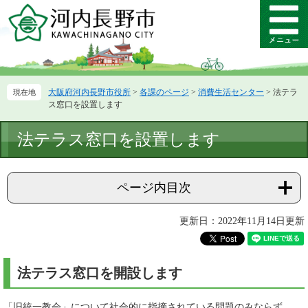
ペ
メ
ー
ニ
メ
ジ
ュ
ニ
の
ー
ュ
先
を
ー
頭
飛
大阪府河内長野市役所
>
各課のページ
>
消費生活センター
>
法テラ
で
ば
ス窓口を設置します
す。
し
て
本
法テラス窓口を設置します
本
文
文
へ
ページ内目次
更新日：2022年11月14日更新
法テラス窓口を開設します
「旧統一教会」について社会的に指摘されている問題のみならず