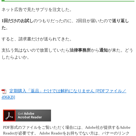
ネット広告で見たサプリを注文した。
1回だけのお試し
のつもりだったのに、2回目が届いたので
送り返し
た
。
すると、請求書だけが送られてきた。
支払う気はないので放置していたら
法律事務所
から
通知
が来た。どう
したらよいか。
定期購入「返品」だけでは解約になりません [PDFファイル／
496KB]
PDF形式のファイルをご覧いただく場合には、Adobe社が提供するAdobe
Readerが必要です。
Adobe Readerをお持ちでない方は、バナーのリンク