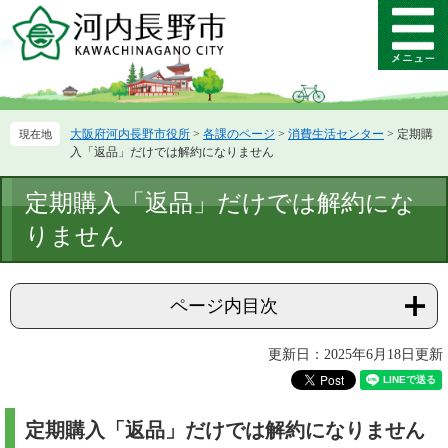
ペ
メ
ー
ニ
メ
ジ
ュ
ニ
の
ー
ュ
先
を
ー
頭
飛
大阪府河内長野市役所
>
各課のページ
>
消費生活センター
>
定期購
で
ば
入「返品」だけでは解約になりません
す。
し
て
本
定期購入「返品」だけでは解約にな
本
文
文
りません
へ
ページ内目次
更新日：2025年6月18日更新
定期購入「返品」だけでは解約になりません