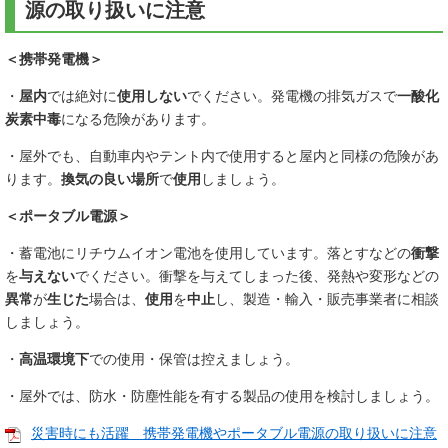
源の取り扱いに注意
＜携帯発電機＞
・
屋内
では絶対に
使用しない
でください。発電機の排気ガスで
一酸化
炭素中毒
になる危険があります。
・屋外でも、自動車内やテント内で使用すると屋内と同様の危険があ
ります。
換気の良い場所
で
使用
しましょう。
＜ポータブル電源＞
・蓄電池にリチウムイオン電池を使用しています。落とすなどの
衝撃
を
与えない
でください。衝撃を与えてしまった後、発熱や変形などの
異常
が
生じた
場合は、
使用
を
中止
し、製造・輸入・販売事業者に相談
しましょう。
・
高温環境下
での使用・保管は控えましょう。
・屋外では、防水・防塵性能を有する製品の使用を検討しましょう。
災害時にも活躍 携帯発電機やポータブル電源の取り扱いに注意