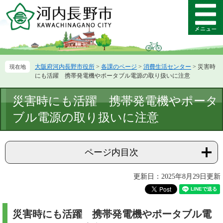
ペ
メ
ー
ニ
メ
ジ
ュ
ニ
の
ー
ュ
先
を
ー
頭
飛
大阪府河内長野市役所
>
各課のページ
>
消費生活センター
>
災害時
で
ば
にも活躍 携帯発電機やポータブル電源の取り扱いに注意
す。
し
て
本
災害時にも活躍 携帯発電機やポータ
本
文
文
ブル電源の取り扱いに注意
へ
ページ内目次
更新日：2025年8月29日更新
災害時にも活躍 携帯発電機やポータブル電