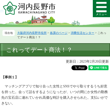
ペ
メ
ー
ニ
メ
ジ
ュ
ニ
の
ー
ュ
先
を
ー
頭
飛
大阪府河内長野市役所
>
各課のページ
>
消費生活センター
>
これっ
で
ば
てデート商法！？
す。
し
て
本
これってデート商法！？
本
文
文
へ
更新日：2023年2月20日更新
【事例１】
マッチングアプリで知り合った女性とSNSでやり取りするうち好意
を持った。会って話をするようになったが、いつの間にか女性の勤務
先の宝石店に連れていかれ高価な時計を購入させられた。支払いがで
きない。