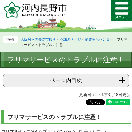
ペ
メ
ー
ニ
メ
ジ
ュ
ニ
の
ー
ュ
先
を
ー
頭
飛
大阪府河内長野市役所
>
各課のページ
>
消費生活センター
>
フリマ
で
ば
サービスのトラブルに注意！
す。
し
て
本
フリマサービスのトラブルに注意！
本
文
文
へ
ページ内目次
更新日：2026年3月18日更新
フリマサービスのトラブルに注意！
フリマサイト
で好きなブランドのバッグが出品されていた。