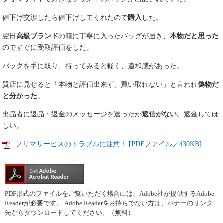
値下げ交渉したら値下げしてくれたので
購入
した。
翌日
高級ブランド
の箱に丁寧に入ったバッグが届き、
本物だと思った
のですぐに受取評価をした。
バッグを手に取り、持ってみると軽く、違和感があった。
質店に見せると「本物と評価出来ず、買い取れない」と言われ
偽物だ
と分かった
。
出品者に返品・返金のメッセージを送ったが
返信がない
。返金してほ
しい。
フリマサービスのトラブルに注意！ [PDFファイル／430KB]
PDF形式のファイルをご覧いただく場合には、Adobe社が提供するAdobe
Readerが必要です。
Adobe Readerをお持ちでない方は、バナーのリンク
先からダウンロードしてください。（無料）