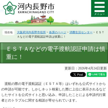
ペ
メ
ー
ニ
メ
ジ
ュ
ニ
の
ー
ュ
先
を
ー
頭
飛
大阪府河内長野市役所
>
各課のページ
>
消費生活センター
>
ＥＳＴ
で
ば
Ａなどの電子渡航認証申請は慎重に！
す。
し
て
本
ＥＳＴＡなどの電子渡航認証申請は慎
本
文
文
重に！
へ
更新日：2026年4月24日更新
渡航の際の電子渡航認証（ＥＳＴＡ等）はいずれも公式サイトから
の申請が可能です。しかしネット検索した際に上位に表示されるなど
したサイトを公式サイトと思い込み、申請したことによる申請代行業
者とのトラブルに関する相談が寄せられています。