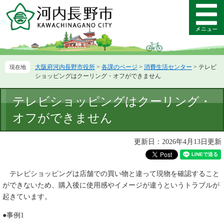
ペ
メ
ー
ニ
メ
ジ
ュ
ニ
の
ー
ュ
先
を
ー
頭
飛
大阪府河内長野市役所
>
各課のページ
>
消費生活センター
>
テレビ
で
ば
ショッピングはクーリング・オフができません
す。
し
て
本
テレビショッピングはクーリング・
本
文
文
オフができません
へ
更新日：2026年4月13日更新
テレビショッピングは店舗での買い物と違って現物を確認すること
ができないため、購入後に使用感やイメージが違うというトラブルが
起きています。
●事例1