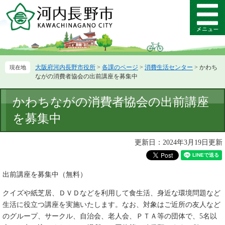
ペ
メ
ー
ニ
メ
ジ
ュ
ニ
の
ー
ュ
先
を
ー
頭
飛
大阪府河内長野市役所
>
各課のページ
>
消費生活センター
>
かわち
で
ば
ながの消費者協会の出前講座を募集中
す。
し
て
本
かわちながの消費者協会の出前講座
本
文
文
を募集中
へ
更新日：2024年3月19日更新
出前講座を募集中（無料）
クイズや紙芝居、ＤＶＤなどを利用して食生活、身近な環境問題など
生活に役立つ講座を実施いたします。なお、対象はご近所の友人など
のグループ、サークル、自治会、老人会、ＰＴＡ等の団体で、5名以